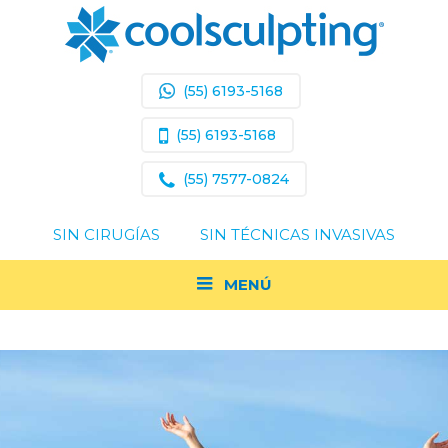
(55) 6193-5168
(55) 6193-5168
(55) 7577-0824
SIN CIRUGÍAS
SIN TÉCNICAS INVASIVAS
MENÚ
Acerca de Coolsculpting
Resultados Comprobados
¿Soy Un Buen Candidato?