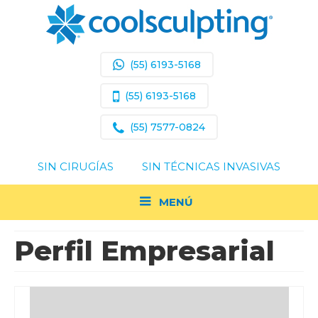
(55) 6193-5168
(55) 6193-5168
(55) 7577-0824
SIN CIRUGÍAS
SIN TÉCNICAS INVASIVAS
MENÚ
Perfil Empresarial
Acerca de Coolsculpting
Resultados Comprobados
¿Soy Un Buen Candidato?