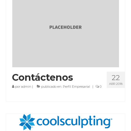
Ubíquenos
Solicitar Información
Contáctenos
22
ABR 2018
por
admin
|
publicado en:
Perfil Empresarial
|
0