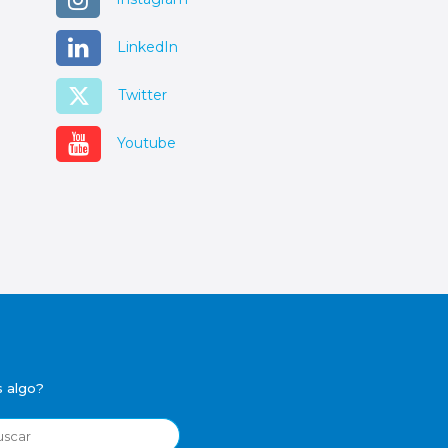
LinkedIn
Twitter
Youtube
 algo?
r