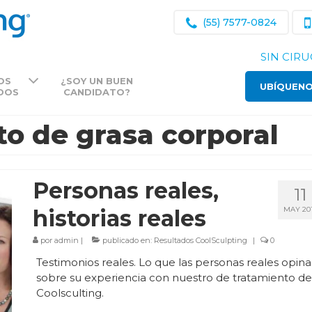
(55) 7577-0824
SIN CIRU
OS
¿SOY UN BUEN
UBÍQUEN
DOS
CANDIDATO?
o de grasa corporal
Personas reales,
11
historias reales
MAY 20
por
admin
|
publicado en:
Resultados CoolSculpting
|
0
Testimonios reales. Lo que las personas reales opin
sobre su experiencia con nuestro de tratamiento d
Coolsculting.