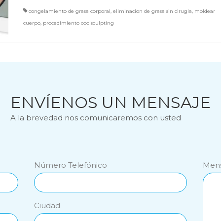
congelamiento de grasa corporal
,
eliminacion de grasa sin cirugia
,
moldear
cuerpo
,
procedimiento coolsculpting
ENVÍENOS UN MENSAJE
A la brevedad nos comunicaremos con usted
Número Telefónico
Mens
Ciudad