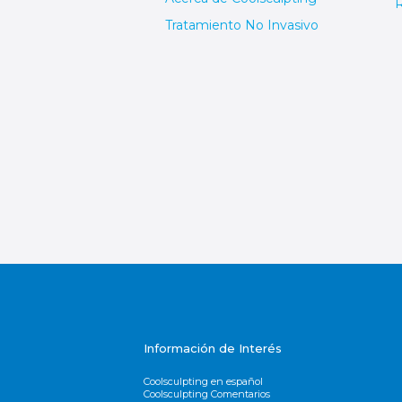
Tratamiento No Invasivo
Información de Interés
Coolsculpting en español
Coolsculpting Comentarios