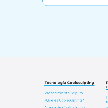
Tecnología Coolsculpting
Procedimiento Seguro
P
¿Qué es Coolsculpting?
r
Acerca de Coolsculpting