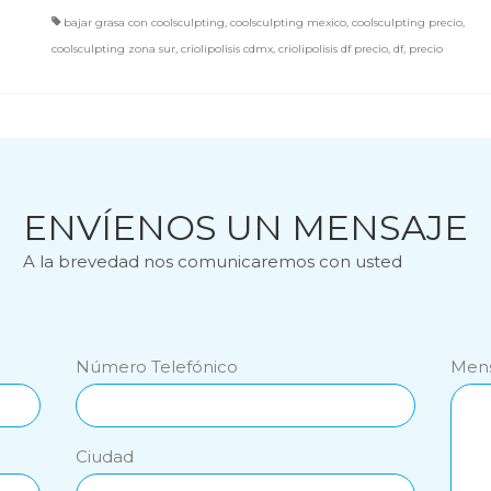
bajar grasa con coolsculpting
,
coolsculpting mexico
,
coolsculpting precio
,
coolsculpting zona sur
,
criolipolisis cdmx
,
criolipolisis df precio
,
df
,
precio
ENVÍENOS UN MENSAJE
A la brevedad nos comunicaremos con usted
Número Telefónico
Mens
Ciudad