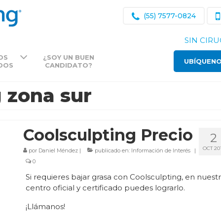
(55) 7577-0824
SIN CIRU
OS
¿SOY UN BUEN
UBÍQUEN
DOS
CANDIDATO?
 zona sur
Coolsculpting Precio
2
OCT 20
por
Daniel Méndez
|
publicado en:
Información de Interés
|
0
Si requieres bajar grasa con Coolsculpting, en nuest
centro oficial y certificado puedes lograrlo.
¡Llámanos!