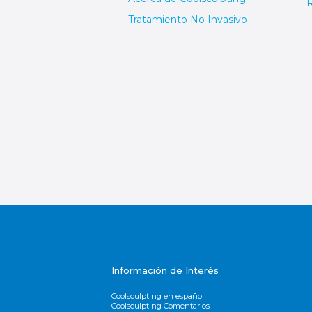
Tratamiento No Invasivo
Información de Interés
Coolsculpting en español
Coolsculpting Comentarios