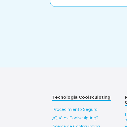
Tecnología Coolsculpting
Procedimiento Seguro
P
¿Qué es Coolsculpting?
r
Acerca de Coolsculpting