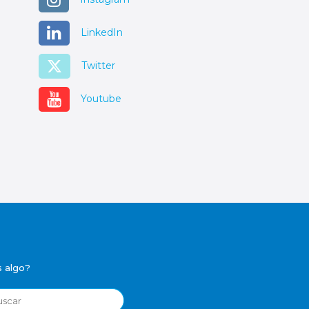
LinkedIn
Twitter
Youtube
 algo?
r