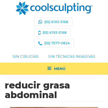
(55) 6193-5168
(55) 6193-5168
(55) 7577-0824
SIN CIRUGÍAS
SIN TÉCNICAS INVASIVAS
MENÚ
reducir grasa
Acerca de Coolsculpting
abdominal
Resultados Comprobados
¿Soy Un Buen Candidato?