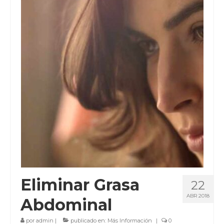
Eliminar Grasa
22
ABR 2018
Abdominal
por
admin
|
publicado en:
Más Información
|
0